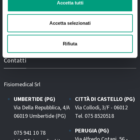
Accetta tutti
Esami diagnostici
Analisi di Laboratorio
Accetta selezionati
Palestra
Rifiuta
Medicina dello sport
Contatti
Fisiomedical Srl
UMBERTIDE (PG)
CITTÀ DI CASTELLO (PG)
Via Della Repubblica, 4/A
Via Collodi, 3/F - 06012
06019 Umbertide (PG)
Tel. 075 8520518
PERUGIA (PG)
075 941 10 78
Via Alfredo Cotani, 56 -