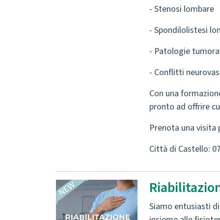
- Stenosi lombare
- Spondilolistesi l
- Patologie tumoral
- Conflitti neurova
Con una formazione p
pronto ad offrire c
Prenota una visita p
Città di Castello: 
Riabilitazio
Siamo entusiasti di
insieme alle fisiot