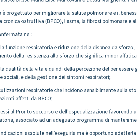
progettato per migliorare la salute polmonare e il benessere
ronica ostruttiva (BPCO), l'asma, la fibrosi polmonare e al
confermata nel:
a funzione respiratoria e riduzione della dispnea da sforzo;
mento della resistenza allo sforzo che significa minor affatic
a qualità della vita e quindi della percezione del benessere g
e sociali, e della gestione dei sintomi respiratori;
cutizzazioni respiratorie che incidono sensibilmente sulla stor
pazienti affetti da BPCO;
cessi al Pronto soccorso e dell’ospedalizzazione favorendo una
piratoria, associato ad un adeguato programma di mantenime
ndicazioni assolute nell’eseguirla ma è opportuno adattarla al