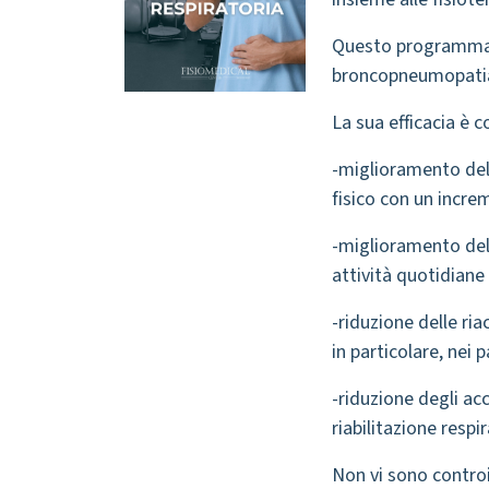
Questo programma è 
broncopneumopatia c
La sua efficacia è 
-miglioramento dell
fisico con un incre
-miglioramento dell
attività quotidiane 
-riduzione delle ria
in particolare, nei 
-riduzione degli ac
riabilitazione res
Non vi sono controi