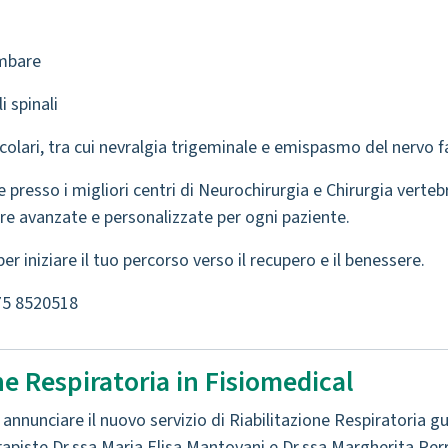
ombare
i spinali
scolari, tra cui nevralgia trigeminale e emispasmo del nervo f
resso i migliori centri di Neurochirurgia e Chirurgia vertebrale 
ure avanzate e personalizzate per ogni paziente.
er iniziare il tuo percorso verso il recupero e il benessere.
075 8520518
ne Respiratoria in Fisiomedical
 annunciare il nuovo servizio di Riabilitazione Respiratoria 
erapiste Dr.ssa Maria Elisa Mantovani e Dr.ssa Margherita Perr