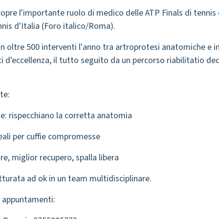
icopre l'importante ruolo di medico delle ATP Finals di tenni
nnis d'Italia (Foro italico/Roma).
on oltre 500 interventi l'anno tra artroprotesi anatomiche 
ti d'eccellenza, il tutto seguito da un percorso riabilitatio d
te:
e: rispecchiano la corretta anatomia
deali per cuffie compromesse
e, miglior recupero, spalla libera
utturata ad ok in un team multidisciplinare.
e appuntamenti: