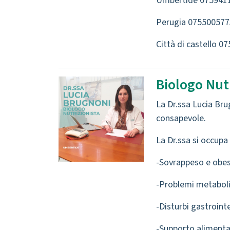
Umbertide 075941
Perugia 075500577
Città di castello 0
Biologo Nutr
La Dr.ssa Lucia Bru
consapevole.
La Dr.ssa si occupa 
-Sovrappeso e obes
-Problemi metaboli
-Disturbi gastrointe
-Supporto alimentar