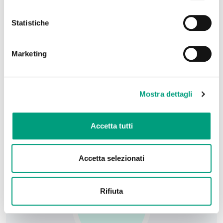
Statistiche
Marketing
Dr. Zingarini Gianluca
Cardiologia
Cardiologo, artimologo ed emodinamista.
Mostra dettagli
Riceve su appuntamento presso la sede
Fisiomedical di Cit...
Accetta tutti
Accetta selezionati
Rifiuta