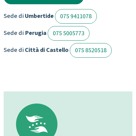
Sede di
Umbertide
075 9411078
Sede di
Perugia
075 5005773
Sede di
Città di Castello
075 8520518